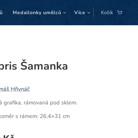
ů
Medailonky umělců
Více
Košík
ibris Šamanka
máš Hřivnáč
á grafika, rámovaná pod sklem.
rozměr s rámem: 26,4×31 cm