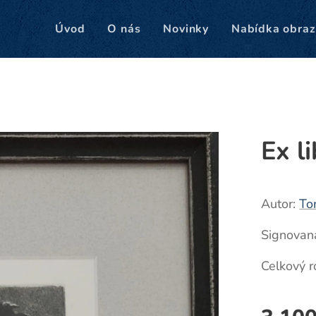
Úvod
O nás
Novinky
Nabídka obraz
Ex l
Autor:
To
Signovan
Celkový 