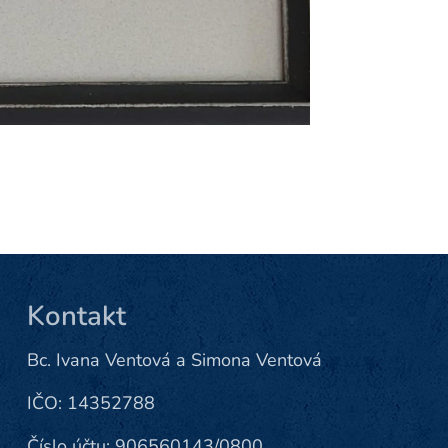
Kontakt
Bc. Ivana Ventová a Simona Ventová
IČO: 14352788
Číslo účtu: 906560143/0800