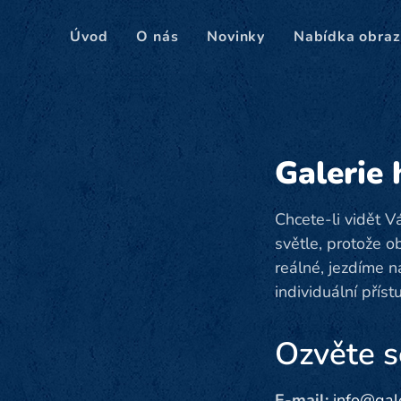
Úvod
O nás
Novinky
Nabídka obraz
Galerie
Chcete-li vidět V
světle, protože o
reálné, jezdíme 
individuální přís
Ozvěte 
E-mail:
info@gale