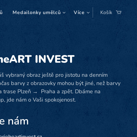
ů
Medailonky umělců
Více
Košík
 heART INVEST
áš vybraný obraz ještě pro jistotu na denním
bčas barvy z obrazovky mohou být jiné, než barvy
na trase Plzeň → Praha a zpět. Dbáme na
tup, jde nám o Vaši spokojenost.
se nám
rieheartinvest.cz