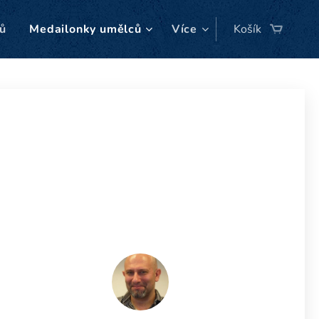
ů
Medailonky umělců
Více
Košík