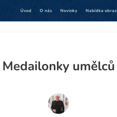
Úvod
O nás
Novinky
Nabídka obraz
Medailonky umělců