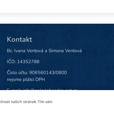
Kontakt
Bc. Ivana Ventová a Simona Ventová
IČO: 14352788
Číslo účtu: 906560143/0800
nejsme plátci DPH
E-mail:
info@galerieheartinvest.cz
Tel.:
+420 608 218 723
ečnost našich stránek. Tím vám