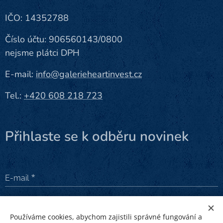
IČO: 14352788
Číslo účtu: 906560143/0800
nejsme plátci DPH
E-mail:
info@galerieheartinvest.cz
Tel.:
+420 608 218 723
Přihlaste se k odběru novinek
E-mail
Odeslat
Používáme cookies, abychom zajistili správné fungování a