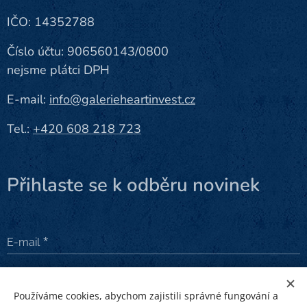
IČO: 14352788
Číslo účtu: 906560143/0800
nejsme plátci DPH
E-mail:
info@galerieheartinvest.cz
Tel.:
+420 608 218 723
Přihlaste se k odběru novinek
E-mail
Odeslat
Používáme cookies, abychom zajistili správné fungování a