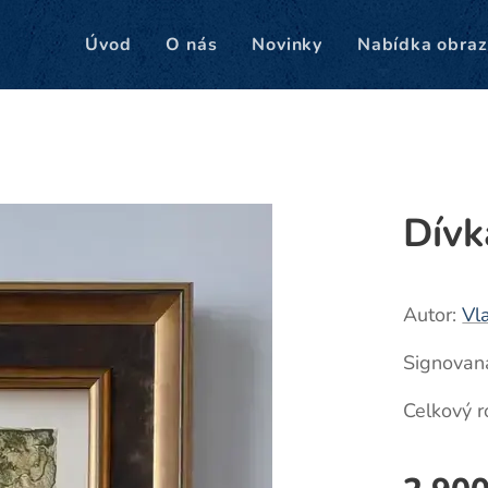
Úvod
O nás
Novinky
Nabídka obraz
Dívk
Autor:
Vl
Signovaná
Celkový 