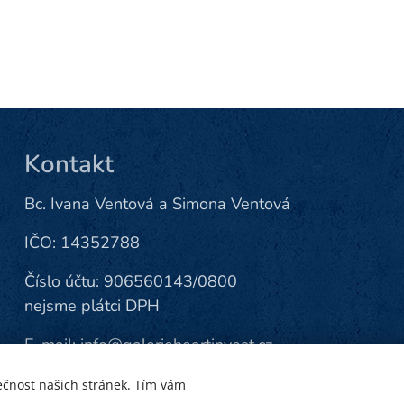
Kontakt
Bc. Ivana Ventová a Simona Ventová
IČO: 14352788
Číslo účtu: 906560143/0800
nejsme plátci DPH
E-mail:
info@galerieheartinvest.cz
Tel.:
+420 608 218 723
ečnost našich stránek. Tím vám