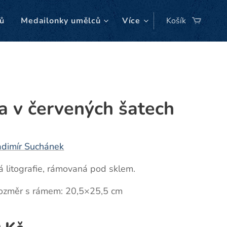
ů
Medailonky umělců
Více
Košík
a v červených šatech
adimír Suchánek
 litografie, rámovaná pod sklem.
rozměr s rámem: 20,5×25,5 cm