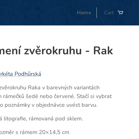
Home
Cart
ení zvěrokruhu - Rak
rkéta Podhůrská
zvěrokruhu Raka v barevných variantách
 rámečků šedé nebo červené. Stačí si vybrat
do poznámky v objednávce uvést barvu.
 litografie, rámovaná pod sklem.
rozměr s rámem 20×14,5 cm