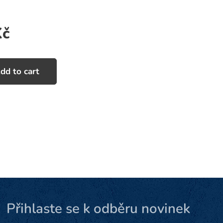
č
dd to cart
Přihlaste se k odběru novinek