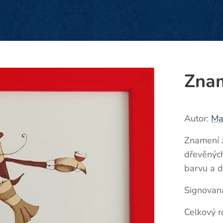
Znam
Autor:
Ma
Znamení 
dřevěných
barvu a 
Signovaná
Celkový 