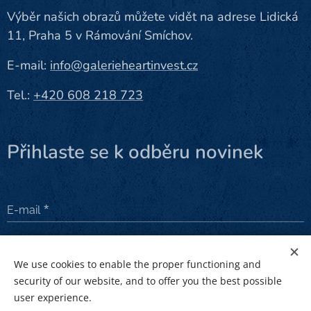
Výběr našich obrazů můžete vidět na adrese Lidická
11, Praha 5 v Rámování Smíchov.
E-mail:
info@galerieheartinvest.cz
Tel.:
+420 608 218 723
Přihlaste se k odběru novinek
E-mail
Odeslat
We use cookies to enable the proper functioning and
security of our website, and to offer you the best possible
user experience.