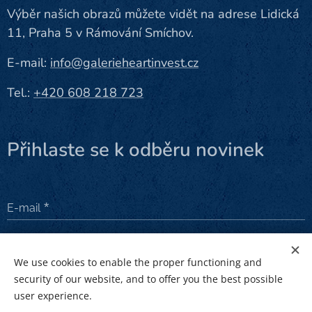
Výběr našich obrazů můžete vidět na adrese Lidická
11, Praha 5 v Rámování Smíchov.
E-mail:
info@galerieheartinvest.cz
Tel.:
+420 608 218 723
Přihlaste se k odběru novinek
E-mail
Odeslat
We use cookies to enable the proper functioning and
security of our website, and to offer you the best possible
user experience.